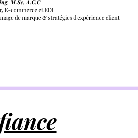
ing, M.Sc, A.C.C
g, E-commerce et EDI
mage de marque & stratégies d'expérience client
fiance