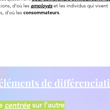
tions, d'où les
employés
et les individus qui vivent
s, d'où les
consommateurs
.
éléments de différencia
he
centrée
sur l'autre