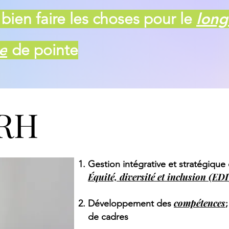
bien faire les choses pour le
long
e
de pointe
RH
Gestion intégrative et stratégiqu
Équité, diversité et inclusion (EDI
compétences
Dével
oppement des
de cadres