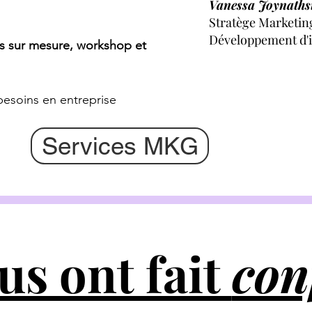
Vanessa Joynaths
Stratège Marketin
Développement d'i
ns sur mesure, workshop et
besoins en entreprise
Services MKG
us ont fait
con