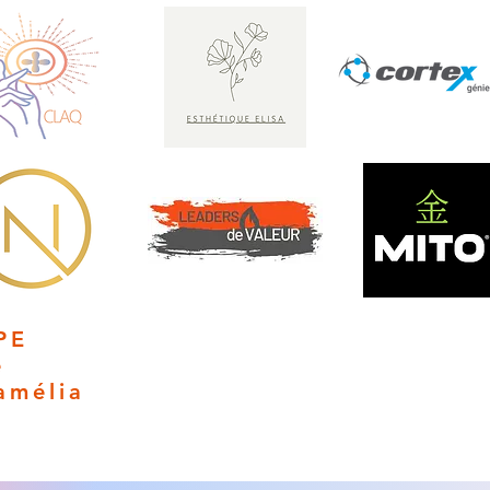
PE
e
amélia