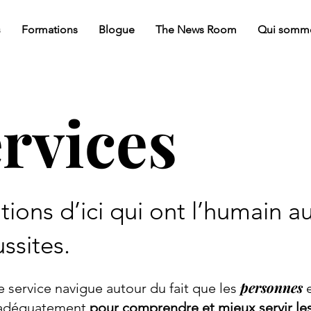
s
Formations
Blogue
The News Room
Qui somm
rvices
tions d’ici qui ont l’humain a
ssites.
personnes
 service navigue autour du fait que les
e
s adéquatement
pour comprendre et mieux servir les