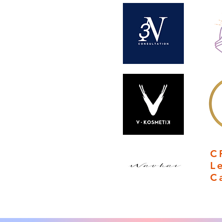
C
L
C