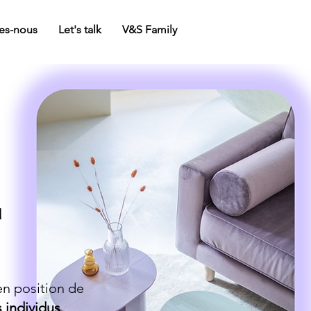
es-nous
Let's talk
V&S Family
u
n position de
 individus