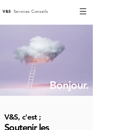
V&S
Services Conseils
Bonjour.
V&S, c'est ;
Soutenir les