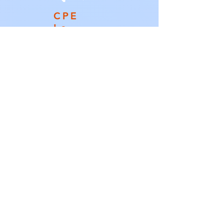
CPE
Le
Camélia