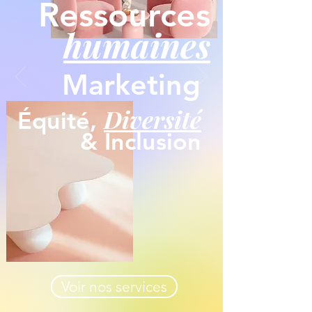
Ressources
humaines
Marketing
Diversité
Équité,
& Inclusion
Voir nos services